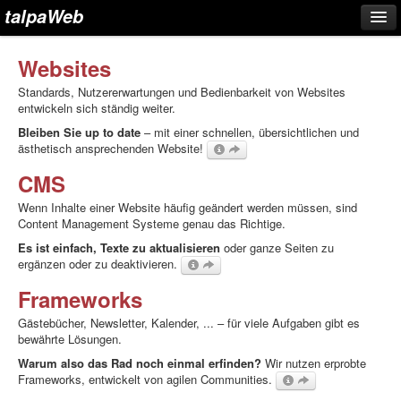
talpaWeb
Websites
Websites
Standards, Nutzererwartungen und Bedienbarkeit von Websites
entwickeln sich ständig weiter.
CMS
Bleiben Sie up to date
– mit einer schnellen, übersichtlichen und
Frameworks
ästhetisch ansprechenden Website!
Online-Shops
CMS
CRM
Wenn Inhalte einer Website häufig geändert werden müssen, sind
Content Management Systeme genau das Richtige.
Kontakt & Impressum
Es ist einfach, Texte zu aktualisieren
oder ganze Seiten zu
ergänzen oder zu deaktivieren.
Frameworks
Gästebücher, Newsletter, Kalender, ... – für viele Aufgaben gibt es
bewährte Lösungen.
Warum also das Rad noch einmal erfinden?
Wir nutzen erprobte
Frameworks, entwickelt von agilen Communities.